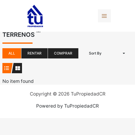
Ir
al
contenido
(0)
TERRENOS
ALL
RENTAR
COMPRAR
Sort By
No item found
Copyright © 2026 TuPropiedadCR
Powered by TuPropiedadCR