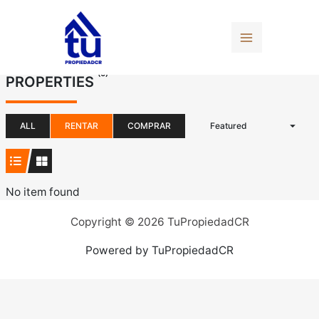
Ir
al
contenido
(0)
PROPERTIES
ALL
RENTAR
COMPRAR
Featured
No item found
Copyright © 2026 TuPropiedadCR
Powered by TuPropiedadCR