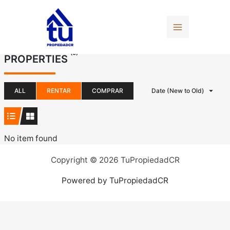
Ir
al
contenido
(0)
PROPERTIES
ALL
RENTAR
COMPRAR
Date (New to Old)
No item found
Copyright © 2026 TuPropiedadCR
Powered by TuPropiedadCR